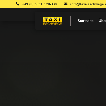


+49 (0) 5651 3396338
info@taxi-eschwege.
Startseite
Übe