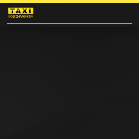

info@taxi-eschwege.de